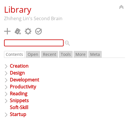
Library
Zhiheng Lin's Second Brain
8
Contents
Open
Recent
Tools
More
Meta
Creation
Design
Development
Productivity
Reading
Snippets
Soft-Skill
Startup