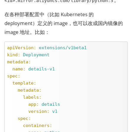
。
<id>.mirror.aliyuncs.com/library/python:3
在各种部署配置中（比如 Kubernetes 的
deployment）定义的 image，也可以改成国内镜像的
image 地址。比如：
apiVersion:
extensions/v1beta1
kind:
Deployment
metadata:
name:
details-v1
spec:
template:
metadata:
labels:
app:
details
version:
v1
spec:
containers: