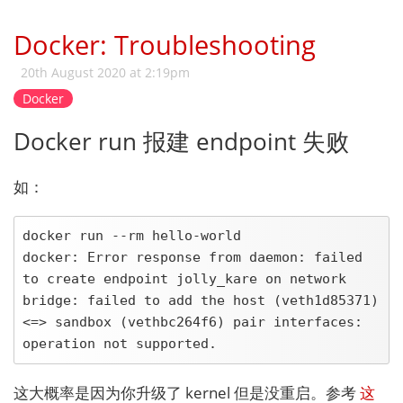
Docker: Troubleshooting
20th August 2020 at 2:19pm
Docker
Docker run 报建 endpoint 失败
如：
docker run --rm hello-world

docker: Error response from daemon: failed 
to create endpoint jolly_kare on network 
bridge: failed to add the host (veth1d85371) 
<=> sandbox (vethbc264f6) pair interfaces: 
operation not supported.
这大概率是因为你升级了 kernel 但是没重启。参考
这