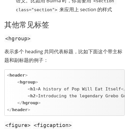
语义。比如用 Bulma 时，你需要用
<section 
来应用上 section 的样式
class="section">
其他常见标签
<hgroup>
表示多个 heading 共同代表标题，比如下面这个带主标
题和副标题的例子：
<
header
>
<
hgroup
>
<
h1
>
A history of Pop Will Eat Itself
</
h
<
h2
>
Introducing the legendary Grebo Gur
</
hgroup
>
</
header
>
<figure>
<figcaption>