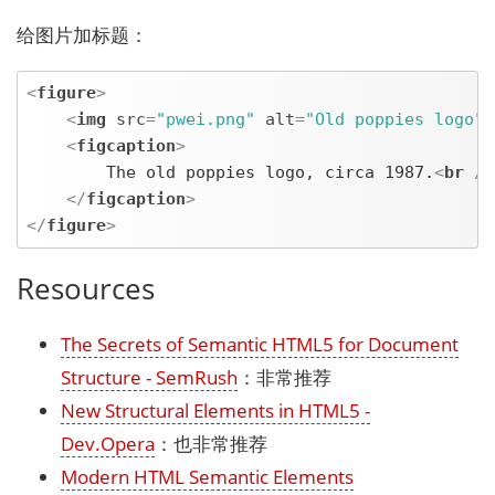
给图片加标题：
<
figure
>
<
img
src
=
"pwei.png"
alt
=
"Old poppies logo"
 
<
figcaption
>
		The old poppies logo, circa 1987.
<
br
 />
</
figcaption
>
</
figure
>
Resources
The Secrets of Semantic HTML5 for Document
Structure - SemRush
：非常推荐
New Structural Elements in HTML5 -
Dev.Opera
：也非常推荐
Modern HTML Semantic Elements