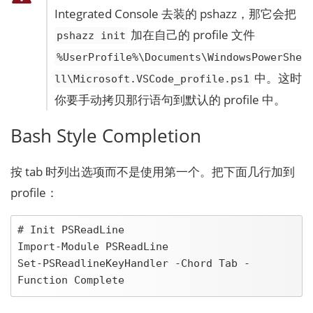
Integrated Console 去装的 pshazz，那它会把
加在自己的 profile 文件
pshazz init
%UserProfile%\Documents\WindowsPowerShe
中。这时
ll\Microsoft.VSCode_profile.ps1
你要手动拷贝那行语句到默认的 profile 中。
Bash Style Completion
按 tab 时列出选项而不是使用第一个。把下面几行加到
profile：
# Init PSReadLine

Import-Module PSReadLine

Set-PSReadlineKeyHandler -Chord Tab -
Function Complete