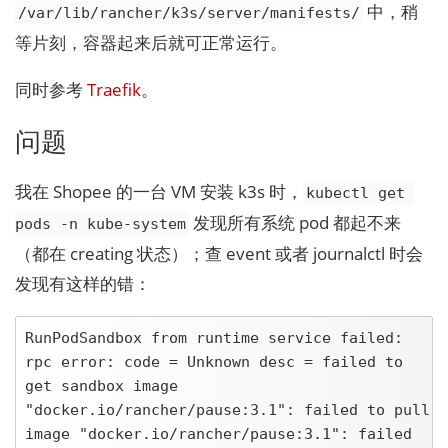
中，稍
/var/lib/rancher/k3s/server/manifests/
等片刻，容器起来后就可正常运行。
同时参考
Traefik
。
问题
我在 Shopee 的一台 VM 安装 k3s 时，
kubectl get 
发现所有系统 pod 都起不来
pods -n kube-system
（都在 creating 状态）；查 event 或者 journalctl 时会
发现有这样的错：
RunPodSandbox from runtime service failed: 
rpc error: code = Unknown desc = failed to 
get sandbox image 
"docker.io/rancher/pause:3.1": failed to pull 
image "docker.io/rancher/pause:3.1": failed 