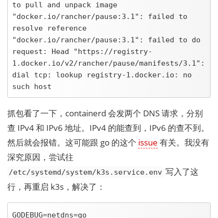
to pull and unpack image 
"docker.io/rancher/pause:3.1": failed to 
resolve reference 
"docker.io/rancher/pause:3.1": failed to do 
request: Head "https://registry-
1.docker.io/v2/rancher/pause/manifests/3.1": 
dial tcp: lookup registry-1.docker.io: no 
such host
抓包看了一下，containerd 会发两个 DNS 请求，分别
查 IPv4 和 IPv6 地址。IPv4 的能查到，IPv6 的查不到。
然后就会报错。这可能跟 go 的这个
issue
有关。我没有
深究原因，尝试往
写入了这
/etc/systemd/system/k3s.service.env
行，再重启 k3s，解决了：
GODEBUG=netdns=go